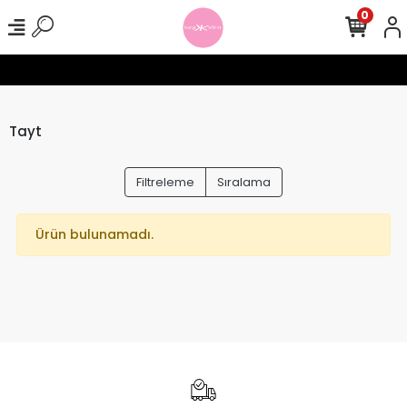
0
rişlerinizde Ücretsiz Kargo !
Seamless Tayt Crop Takımlarında 1
Tayt
Filtreleme
Sıralama
Ürün bulunamadı.