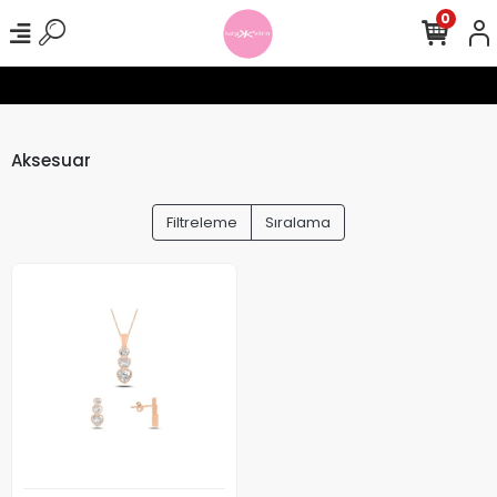
0
işlerinizde Ücretsiz Kargo !
Seamless Tayt Crop Takımlarında 10
Aksesuar
Filtreleme
Sıralama