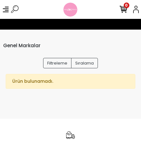
0
rişlerinizde Ücretsiz Kargo !
Seamless Tayt Crop Takımlarında 1
Genel Markalar
Filtreleme
Sıralama
Ürün bulunamadı.