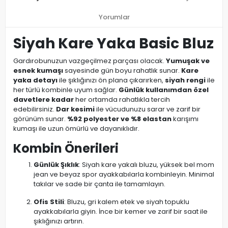
Yorumlar
Siyah Kare Yaka Basic Bluz
Gardırobunuzun vazgeçilmez parçası olacak.
Yumuşak ve
esnek kumaşı
sayesinde gün boyu rahatlık sunar.
Kare
yaka detayı
ile şıklığınızı ön plana çıkarırken,
siyah rengi
ile
her türlü kombinle uyum sağlar.
Günlük kullanımdan özel
davetlere kadar
her ortamda rahatlıkla tercih
edebilirsiniz.
Dar kesimi
ile vücudunuzu sarar ve zarif bir
görünüm sunar.
%92 polyester ve %8 elastan
karışımı
kumaşı ile uzun ömürlü ve dayanıklıdır.
Kombin Önerileri
Günlük Şıklık
: Siyah kare yakalı bluzu, yüksek bel mom
jean ve beyaz spor ayakkabılarla kombinleyin. Minimal
takılar ve sade bir çanta ile tamamlayın.
Ofis Stili
: Bluzu, gri kalem etek ve siyah topuklu
ayakkabılarla giyin. İnce bir kemer ve zarif bir saat ile
şıklığınızı artırın.