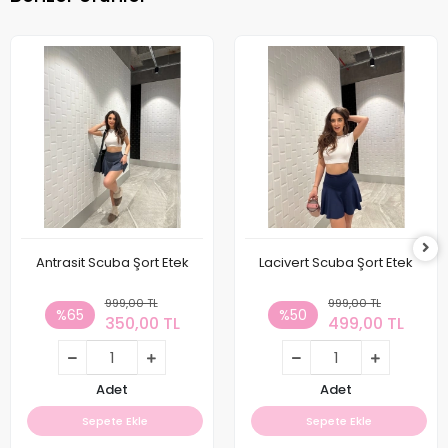
Antrasit Scuba Şort Etek
Lacivert Scuba Şort Etek
999,00 TL
999,00 TL
%65
%50
350,00 TL
499,00 TL
Adet
Adet
Sepete Ekle
Sepete Ekle