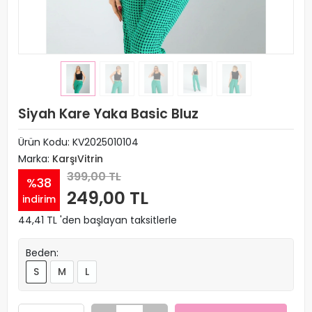
Siyah Kare Yaka Basic Bluz
Ürün Kodu:
KV2025010104
Marka:
KarşıVitrin
399,00 TL
%38
249,00 TL
indirim
44,41 TL 'den başlayan taksitlerle
Beden:
S
M
L