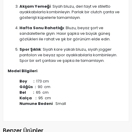
Akşam Yemeği
: Siyah bluzu, deri tayt ve stiletto
ayakkabılarla kombinleyin. Parlak bir clutch çanta ve
gösterişli küpelerle tamamlayın.
Hafta Sonu Rahatlığı
: Bluzu, beyaz şort ve
sandaletlerle giyin. Hasır şapka ve büyük güneş
gözlükleri ile rahat ve şık bir görünüm elde edin.
Spor Şıklık
: Siyah kare yakalı bluzu, siyah jogger
pantolon ve beyaz spor ayakkabılarla kombinleyin.
Spor bir sırt çantası ve şapka ile tamamlayın.
Model Bilgileri
Boy :
173 cm
Göğüs :
90 cm
Bel :
65 cm
Kalça :
95 cm
Numune Bedeni
: Small
Benzer Ürünler