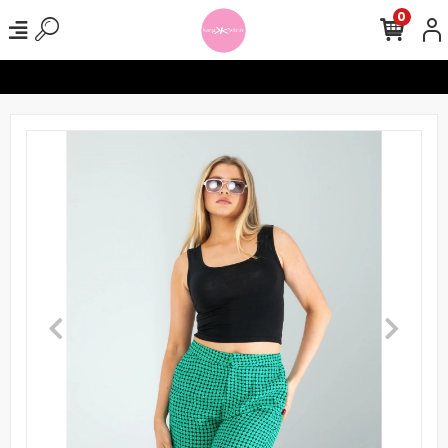
0
erinizde Ücretsiz Kargo !
Seamless Tayt Crop Takımlarında 1000 