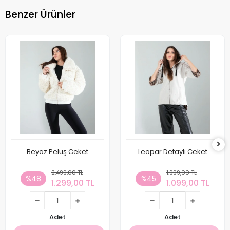
Benzer Ürünler
Beyaz Peluş Ceket
Leopar Detaylı Ceket
2.499,00 TL
1.999,00 TL
%48
%45
1.299,00 TL
1.099,00 TL
Adet
Adet