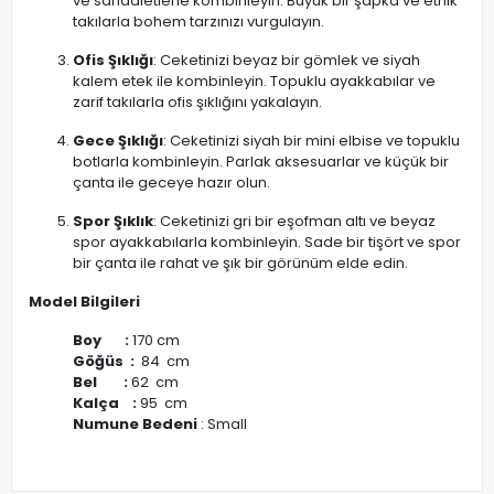
ve sandaletlerle kombinleyin. Büyük bir şapka ve etnik
takılarla bohem tarzınızı vurgulayın.
Ofis Şıklığı
: Ceketinizi beyaz bir gömlek ve siyah
kalem etek ile kombinleyin. Topuklu ayakkabılar ve
zarif takılarla ofis şıklığını yakalayın.
Gece Şıklığı
: Ceketinizi siyah bir mini elbise ve topuklu
botlarla kombinleyin. Parlak aksesuarlar ve küçük bir
çanta ile geceye hazır olun.
Spor Şıklık
: Ceketinizi gri bir eşofman altı ve beyaz
spor ayakkabılarla kombinleyin. Sade bir tişört ve spor
bir çanta ile rahat ve şık bir görünüm elde edin.
Model Bilgileri
Boy :
170 cm
Göğüs :
84 cm
Bel :
62 cm
Kalça :
95 cm
Numune Bedeni
: Small