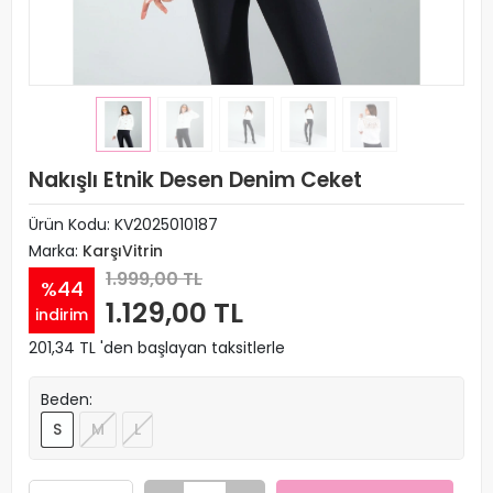
Nakışlı Etnik Desen Denim Ceket
Ürün Kodu:
KV2025010187
Marka:
KarşıVitrin
1.999,00 TL
%44
1.129,00 TL
indirim
201,34 TL 'den başlayan taksitlerle
Beden:
S
M
L