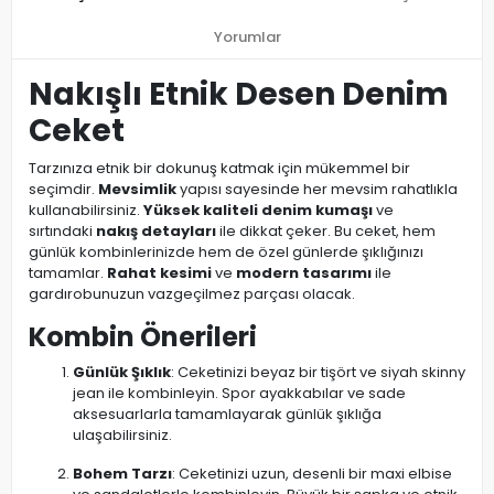
Yorumlar
Nakışlı Etnik Desen Denim
Ceket
Tarzınıza etnik bir dokunuş katmak için mükemmel bir
seçimdir.
Mevsimlik
yapısı sayesinde her mevsim rahatlıkla
kullanabilirsiniz.
Yüksek kaliteli denim kumaşı
ve
sırtındaki
nakış detayları
ile dikkat çeker. Bu ceket, hem
günlük kombinlerinizde hem de özel günlerde şıklığınızı
tamamlar.
Rahat kesimi
ve
modern tasarımı
ile
gardırobunuzun vazgeçilmez parçası olacak.
Kombin Önerileri
Günlük Şıklık
: Ceketinizi beyaz bir tişört ve siyah skinny
jean ile kombinleyin. Spor ayakkabılar ve sade
aksesuarlarla tamamlayarak günlük şıklığa
ulaşabilirsiniz.
Bohem Tarzı
: Ceketinizi uzun, desenli bir maxi elbise