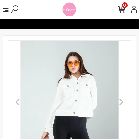
0
lerinizde Ücretsiz Kargo !
Seamless Tayt Crop Takımlarında 1000