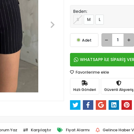
Beden:
S
M
L
Adet
WHATSAPP İLE SİPARİŞ VE
Favorilerime ekle
Hızlı Gönderi
Güvenli Alışveriş
orum Yaz
Karşılaştır
Fiyat Alarmı
Gelince Haber V