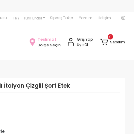
Seamless Tayt Crop Takımlarında 1000 TL üzerindeki Siparişl
TRY - Türk Lirası
rusu
Sipariş Takip
Yardım
İletişim
0
Teslimat
Giriş Yap
Sepetim
Bölge Seçin
Üye Ol
 İtalyan Çizgili Şort Etek
rle