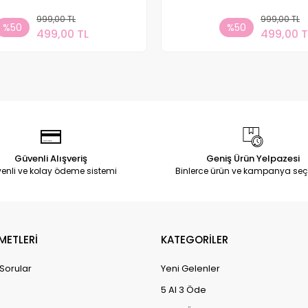
999,00 TL
Sepete Ekle
999,00 TL
Sepete
%50
%50
499,00 TL
499,00 T
Adet
Adet
Güvenli Alışveriş
Geniş Ürün Yelpazesi
enli ve kolay ödeme sistemi
Binlerce ürün ve kampanya seç
METLERİ
KATEGORİLER
 Sorular
Yeni Gelenler
5 Al 3 Öde