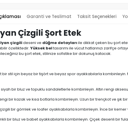
çıklaması
Garanti ve Teslimat
Taksit Seçenekleri
Yo
an Çizgili Şort Etek
lyan çizgili
deseni ve
düğme detayları
ile dikkat çeken bu şort e
lir özelliktedir.
Yüksek bel
tasarımı ile vücut hatlarınızı zarifçe orta
eceğiniz bu şort etek, stilinize sofistike bir dokunuş katacak.
at bir stil için beyaz bir tişört ve beyaz spor ayakkabılarla kombinle
 siyah bir bluz ve topuklu sandaletlerle kombinleyin. Altın rengi aksesua
engi bir kazak ve kısa botlarla kombinleyin. Uzun bir trençkot ve şık bir ş
çin çizgili bir gömlek ve loafer ayakkabılarla kombinleyin. İnce bir keme
nkli bir bluz ve babet ayakkabılarla kombinleyin. Çiçek desenli bir fular 