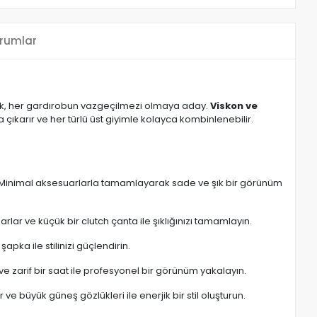
rumlar
tek, her gardırobun vazgeçilmezi olmaya aday.
Viskon ve
ya çıkarır ve her türlü üst giyimle kolayca kombinlenebilir.
yin. Minimal aksesuarlarla tamamlayarak sade ve şık bir görünüm
rlar ve küçük bir clutch çanta ile şıklığınızı tamamlayın.
apka ile stilinizi güçlendirin.
r ve zarif bir saat ile profesyonel bir görünüm yakalayın.
ve büyük güneş gözlükleri ile enerjik bir stil oluşturun.