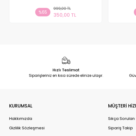
999,00 TL
Sepete Ekle
%65
350,00 TL
Adet
Hızlı Teslimat
Siparişleriniz en kısa sürede elinize ulaşır.
Güv
KURUMSAL
MÜŞTERİ HİZ
Hakkımızda
Sıkça Sorulan
Gizlilik Sözleşmesi
Sipariş Takip