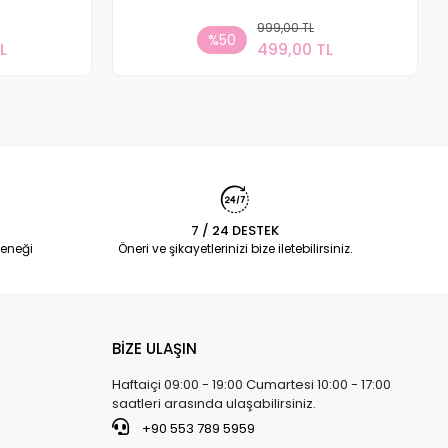
 Ekle
999,00 TL
Sepete Ekle
%50
L
499,00 TL
Adet
7 / 24 DESTEK
eneği
Öneri ve şikayetlerinizi bize iletebilirsiniz.
BİZE ULAŞIN
Haftaiçi 09:00 - 19:00 Cumartesi 10:00 - 17:00
saatleri arasında ulaşabilirsiniz.
+90 553 789 5959