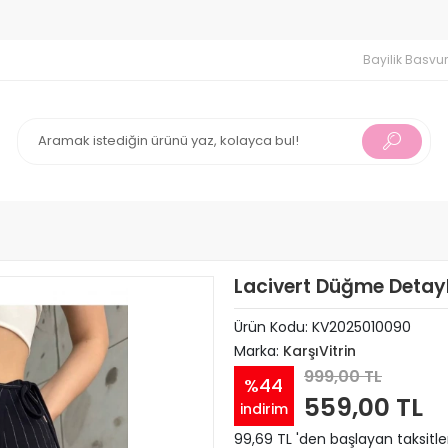
 İndirim
750 TL ve Üzeri Alışverişlerinizde Ücretsiz Kargo !
Bayilik Basvu
Lacivert Düğme Detaylı
Ürün Kodu:
KV2025010090
Marka:
KarşıVitrin
999,00 TL
%44
559,00 TL
indirim
99,69 TL 'den başlayan taksitle