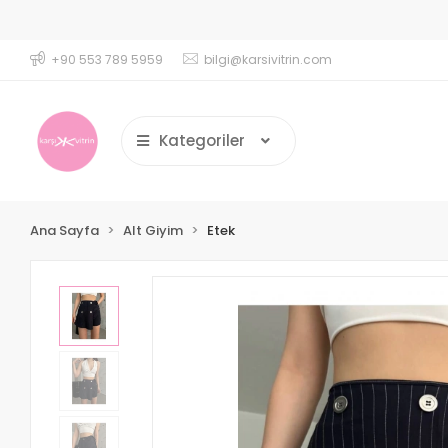
s Tayt Crop Takımlarında 1000 TL üzerindeki Siparişlerde %20
+90 553 789 5959
bilgi@karsivitrin.com
Kategoriler
Ana Sayfa
Alt Giyim
Etek