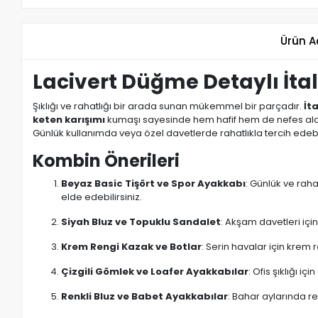
Ürün A
Lacivert Düğme Detaylı İtaly
Şıklığı ve rahatlığı bir arada sunan mükemmel bir parçadır.
İta
keten karışımı
kumaşı sayesinde hem hafif hem de nefes alabi
Günlük kullanımda veya özel davetlerde rahatlıkla tercih edebil
Kombin Önerileri
Beyaz Basic Tişört ve Spor Ayakkabı
: Günlük ve rah
elde edebilirsiniz.
Siyah Bluz ve Topuklu Sandalet
: Akşam davetleri için
Krem Rengi Kazak ve Botlar
: Serin havalar için krem r
Çizgili Gömlek ve Loafer Ayakkabılar
: Ofis şıklığı i
Renkli Bluz ve Babet Ayakkabılar
: Bahar aylarında re