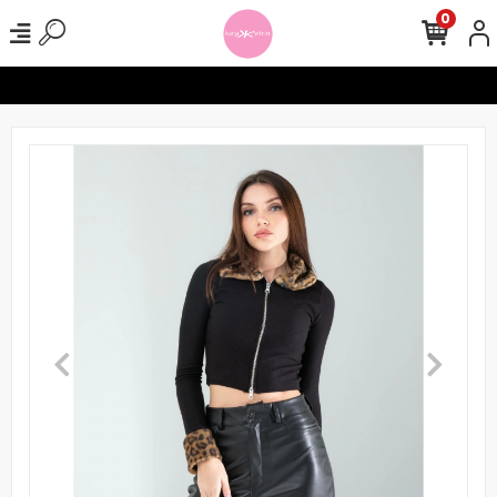
0
lerinizde Ücretsiz Kargo !
Seamless Tayt Crop Takımlarında 1000