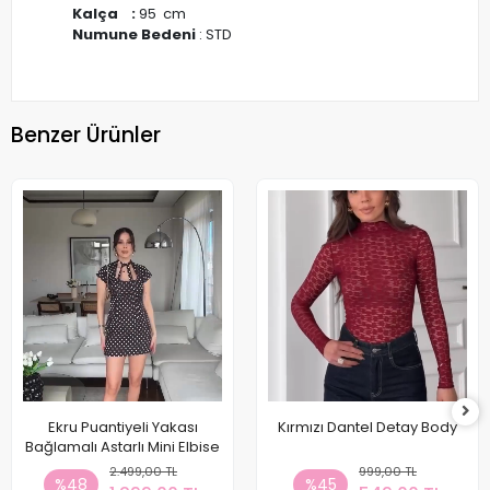
Kalça :
95 cm
Numune Bedeni
: STD
Benzer Ürünler
Ekru Puantiyeli Yakası
Kırmızı Dantel Detay Body
Bağlamalı Astarlı Mini Elbise
2.499,00 TL
999,00 TL
%48
%45