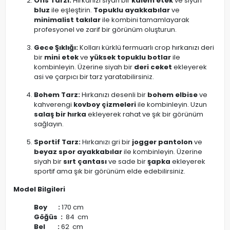
Ofis Tarzı:
Hırkanızı siyah bir
kalem etek
ve siyah
bluz
ile eşleştirin.
Topuklu ayakkabılar
ve
minimalist takılar
ile kombini tamamlayarak
profesyonel ve zarif bir görünüm oluşturun.
Gece Şıklığı:
Kolları kürklü fermuarlı crop hırkanızı deri
bir
mini etek
ve
yüksek topuklu botlar
ile
kombinleyin. Üzerine siyah bir
deri ceket
ekleyerek
asi ve çarpıcı bir tarz yaratabilirsiniz.
Bohem Tarz:
Hırkanızı desenli bir
bohem elbise
ve
kahverengi
kovboy çizmeleri
ile kombinleyin. Uzun
salaş bir hırka
ekleyerek rahat ve şık bir görünüm
sağlayın.
Sportif Tarz:
Hırkanızı gri bir
jogger pantolon
ve
beyaz spor ayakkabılar
ile kombinleyin. Üzerine
siyah bir
sırt çantası
ve sade bir
şapka
ekleyerek
sportif ama şık bir görünüm elde edebilirsiniz.
Model Bilgileri
Boy :
170 cm
Göğüs :
84 cm
Bel :
62 cm