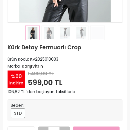
Kürk Detay Fermuarlı Crop
Ürün Kodu:
KV2025010033
Marka:
KarşıVitrin
1.499,00 TL
%60
599,00 TL
indirim
106,82 TL 'den başlayan taksitlerle
Beden:
STD