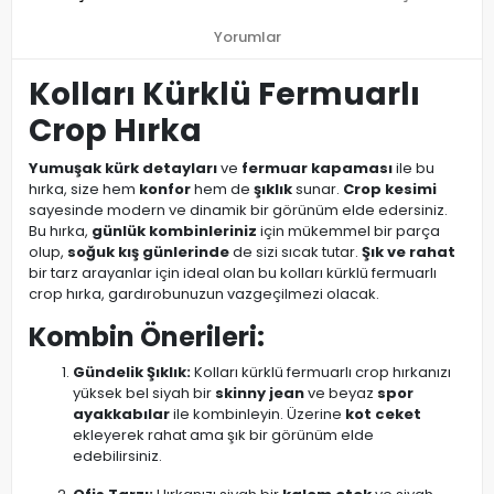
Yorumlar
Kolları Kürklü Fermuarlı
Crop Hırka
Yumuşak kürk detayları
ve
fermuar kapaması
ile bu
hırka, size hem
konfor
hem de
şıklık
sunar.
Crop kesimi
sayesinde modern ve dinamik bir görünüm elde edersiniz.
Bu hırka,
günlük kombinleriniz
için mükemmel bir parça
olup,
soğuk kış günlerinde
de sizi sıcak tutar.
Şık ve rahat
bir tarz arayanlar için ideal olan bu kolları kürklü fermuarlı
crop hırka, gardırobunuzun vazgeçilmezi olacak.
Kombin Önerileri:
Gündelik Şıklık:
Kolları kürklü fermuarlı crop hırkanızı
yüksek bel siyah bir
skinny jean
ve beyaz
spor
ayakkabılar
ile kombinleyin. Üzerine
kot ceket
ekleyerek rahat ama şık bir görünüm elde
edebilirsiniz.