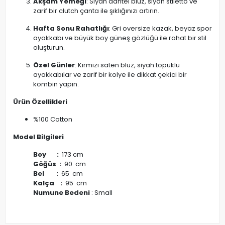
Akşam Yemeği
: Siyah dantel bluz, siyah stiletto ve
zarif bir clutch çanta ile şıklığınızı artırın.
Hafta Sonu Rahatlığı
: Gri oversize kazak, beyaz spor
ayakkabı ve büyük boy güneş gözlüğü ile rahat bir stil
oluşturun.
Özel Günler
: Kırmızı saten bluz, siyah topuklu
ayakkabılar ve zarif bir kolye ile dikkat çekici bir
kombin yapın.
Ürün Özellikleri
%100 Cotton
Model Bilgileri
Boy :
173 cm
Göğüs :
90 cm
Bel :
65 cm
Kalça :
95 cm
Numune Bedeni
: Small