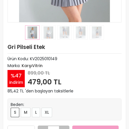
Gri Pilseli Etek
Ürün Kodu:
KV2025010149
Marka:
KarşıVitrin
899,00 TL
%47
479,00 TL
indirim
85,42 TL 'den başlayan taksitlerle
Beden:
S
M
L
XL