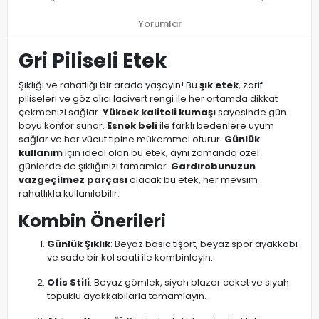
Yorumlar
Gri Piliseli Etek
Şıklığı ve rahatlığı bir arada yaşayın! Bu
şık etek
, zarif
piliseleri ve göz alıcı lacivert rengi ile her ortamda dikkat
çekmenizi sağlar.
Yüksek kaliteli kumaşı
sayesinde gün
boyu konfor sunar.
Esnek beli
ile farklı bedenlere uyum
sağlar ve her vücut tipine mükemmel oturur.
Günlük
kullanım
için ideal olan bu etek, aynı zamanda özel
günlerde de şıklığınızı tamamlar.
Gardırobunuzun
vazgeçilmez parçası
olacak bu etek, her mevsim
rahatlıkla kullanılabilir.
Kombin Önerileri
Günlük Şıklık
: Beyaz basic tişört, beyaz spor ayakkabı
ve sade bir kol saati ile kombinleyin.
Ofis Stili
: Beyaz gömlek, siyah blazer ceket ve siyah
topuklu ayakkabılarla tamamlayın.