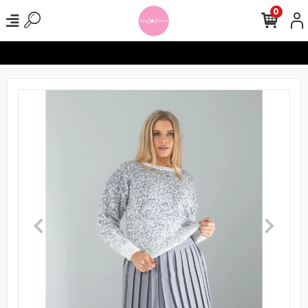
0
erinizde Ücretsiz Kargo !
Seamless Tayt Crop Takımlarında 1000 