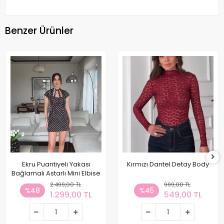
Benzer Ürünler
Ekru Puantiyeli Yakası
Kırmızı Dantel Detay Body
Bağlamalı Astarlı Mini Elbise
2.499,00 TL
999,00 TL
%48
%45
1.299,00 TL
549,00 TL