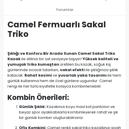
Yorumlar
Camel Fermuarlı Sakal
Triko
Şıklığı ve Konforu Bir Arada Sunan Camel Sakal Triko
Kazak
ile stilinizi bir üst seviyeye taşıyın!
Yüksek kaliteli ve
yumuşak triko kumaştan
üretilen bu kazak, soğuk kış
günlerinde sıcacık tutarken,
sakal efekti
ile şıklığınıza şıklık
katacak.
Rahat kesimi
ve
yuvarlak yaka tasarımı
ile hem
günlük kullanıma hem de özel günlere uygundur. Camel
rengi ile her türlü kıyafetle kolayca kombinlenebilir.
Kombin Önerileri:
Günlük Şıklık:
Kazakınızı koyu mavi kot pantolon ve
beyaz spor ayakkabılarla kombinleyerek rahat ve şık
bir günlük kombin oluşturabilirsiniz.
Ofis Kombini:
Camel renkli sakal triko kazağınızı siyah