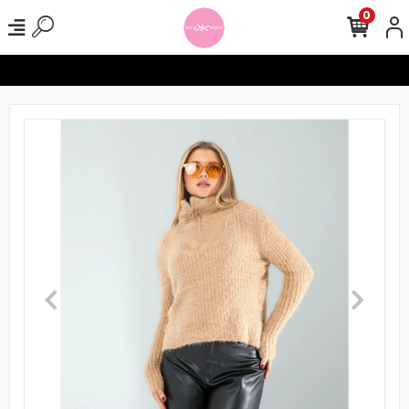
0
lerinizde Ücretsiz Kargo !
Seamless Tayt Crop Takımlarında 1000