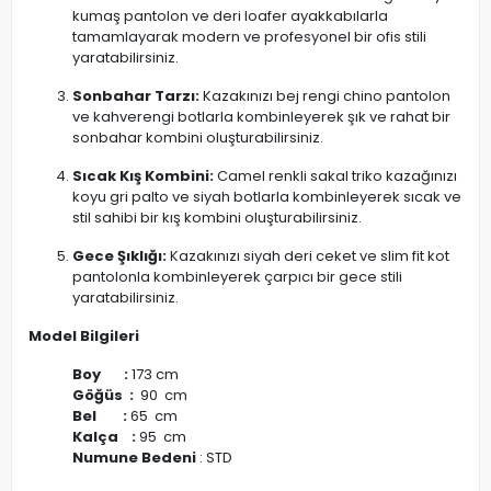
kumaş pantolon ve deri loafer ayakkabılarla
tamamlayarak modern ve profesyonel bir ofis stili
yaratabilirsiniz.
Sonbahar Tarzı:
Kazakınızı bej rengi chino pantolon
ve kahverengi botlarla kombinleyerek şık ve rahat bir
sonbahar kombini oluşturabilirsiniz.
Sıcak Kış Kombini:
Camel renkli sakal triko kazağınızı
koyu gri palto ve siyah botlarla kombinleyerek sıcak ve
stil sahibi bir kış kombini oluşturabilirsiniz.
Gece Şıklığı:
Kazakınızı siyah deri ceket ve slim fit kot
pantolonla kombinleyerek çarpıcı bir gece stili
yaratabilirsiniz.
Model Bilgileri
Boy :
173 cm
Göğüs :
90 cm
Bel :
65 cm
Kalça :
95 cm
Numune Bedeni
: STD