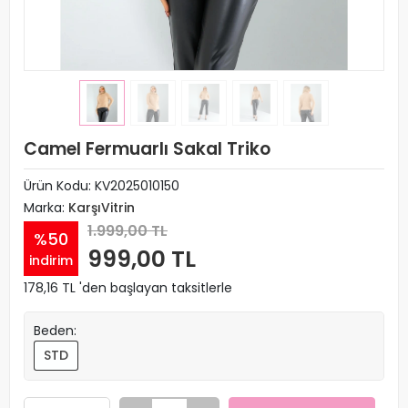
Camel Fermuarlı Sakal Triko
Ürün Kodu:
KV2025010150
Marka:
KarşıVitrin
1.999,00 TL
%50
999,00 TL
indirim
178,16 TL 'den başlayan taksitlerle
Beden:
STD