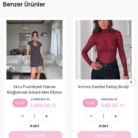
Benzer Ürünler
Ekru Puantiyeli Yakası
Kırmızı Dantel Detay Body
Bağlamalı Astarlı Mini Elbise
2.499,00 TL
999,00 TL
%48
%45
1.299,00 TL
549,00 TL
Adet
Adet
Sepete Ekle
Sepete Ekle