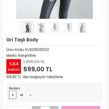
Gri Taşlı Body
Ürün Kodu:
KV2025010032
Marka:
KarşıVitrin
1.299,00 TL
%54
599,00 TL
indirim
106,82 TL 'den başlayan taksitlerle
Beden:
S
M
L