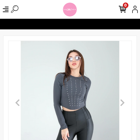
0
erinizde Ücretsiz Kargo !
Seamless Tayt Crop Takımlarında 1000 