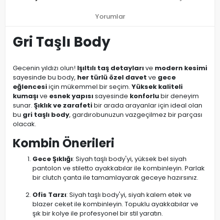
Yorumlar
Gri Taşlı Body
Gecenin yıldızı olun!
Işıltılı taş detayları
ve
modern kesimi
sayesinde bu body,
her türlü özel davet
ve
gece
eğlencesi
için mükemmel bir seçim.
Yüksek kaliteli
kumaşı
ve
esnek yapısı
sayesinde
konforlu
bir deneyim
sunar.
Şıklık ve zarafeti
bir arada arayanlar için ideal olan
bu
gri taşlı body
, gardırobunuzun vazgeçilmez bir parçası
olacak.
Kombin Önerileri
Gece Şıklığı
: Siyah taşlı body'yi, yüksek bel siyah
pantolon ve stiletto ayakkabılar ile kombinleyin. Parlak
bir clutch çanta ile tamamlayarak geceye hazırsınız.
Ofis Tarzı
: Siyah taşlı body'yi, siyah kalem etek ve
blazer ceket ile kombinleyin. Topuklu ayakkabılar ve
şık bir kolye ile profesyonel bir stil yaratın.