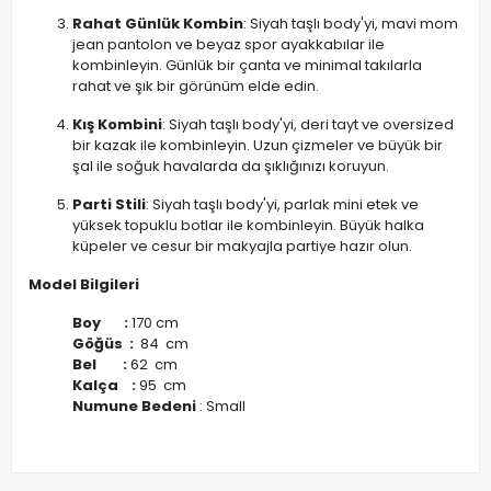
Rahat Günlük Kombin
: Siyah taşlı body'yi, mavi mom
jean pantolon ve beyaz spor ayakkabılar ile
kombinleyin. Günlük bir çanta ve minimal takılarla
rahat ve şık bir görünüm elde edin.
Kış Kombini
: Siyah taşlı body'yi, deri tayt ve oversized
bir kazak ile kombinleyin. Uzun çizmeler ve büyük bir
şal ile soğuk havalarda da şıklığınızı koruyun.
Parti Stili
: Siyah taşlı body'yi, parlak mini etek ve
yüksek topuklu botlar ile kombinleyin. Büyük halka
küpeler ve cesur bir makyajla partiye hazır olun.
Model Bilgileri
Boy :
170 cm
Göğüs :
84 cm
Bel :
62 cm
Kalça :
95 cm
Numune Bedeni
: Small