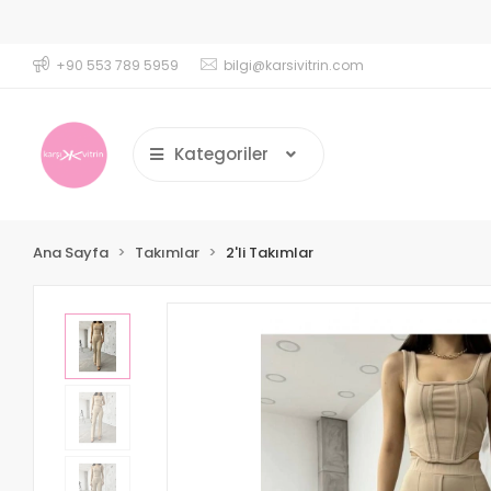
s Tayt Crop Takımlarında 1000 TL üzerindeki Siparişlerde %20
+90 553 789 5959
bilgi@karsivitrin.com
Kategoriler
Ana Sayfa
Takımlar
2'li Takımlar