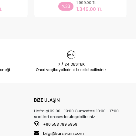
 Ekle
1.999,00 TL
Sepete Ekle
%33
L
1.349,00 TL
Adet
7 / 24 DESTEK
eneği
Öneri ve şikayetlerinizi bize iletebilirsiniz.
BİZE ULAŞIN
Haftaiçi 09:00 - 19:00 Cumartesi 10:00 - 17:00
saatleri arasında ulaşabilirsiniz.
+90 553 789 5959
bilgi@karsivitrin.com