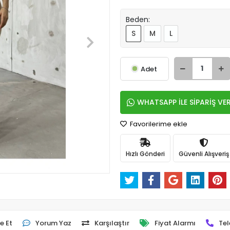
Beden:
S
M
L
Adet
WHATSAPP İLE SİPARİŞ VE
Favorilerime ekle
Hızlı Gönderi
Güvenli Alışveriş
e Et
Yorum Yaz
Karşılaştır
Fiyat Alarmı
Tel