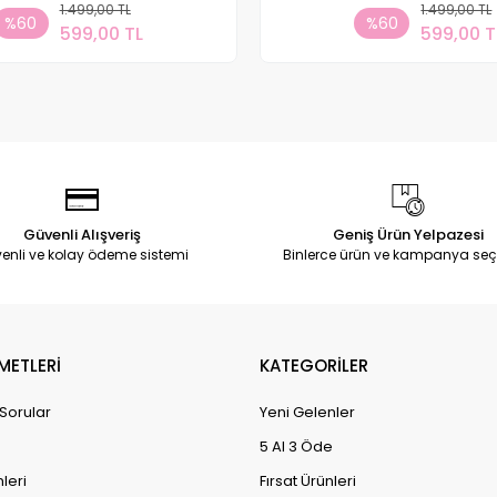
1.499,00 TL
Sepete Ekle
1.499,00 TL
Sepete
%60
%60
599,00 TL
599,00 T
Adet
Adet
Güvenli Alışveriş
Geniş Ürün Yelpazesi
enli ve kolay ödeme sistemi
Binlerce ürün ve kampanya seç
METLERİ
KATEGORİLER
 Sorular
Yeni Gelenler
5 Al 3 Öde
leri
Fırsat Ürünleri