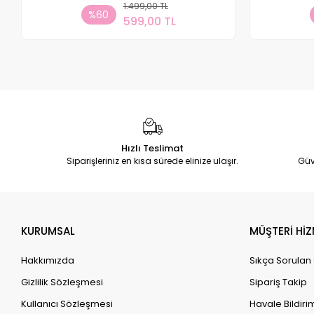
1.499,00 TL
Sepete Ekle
%60
599,00 TL
Adet
Hızlı Teslimat
Siparişleriniz en kısa sürede elinize ulaşır.
Güv
KURUMSAL
MÜŞTERİ HİZ
Hakkımızda
Sıkça Sorulan
Gizlilik Sözleşmesi
Sipariş Takip
Kullanıcı Sözleşmesi
Havale Bildirim