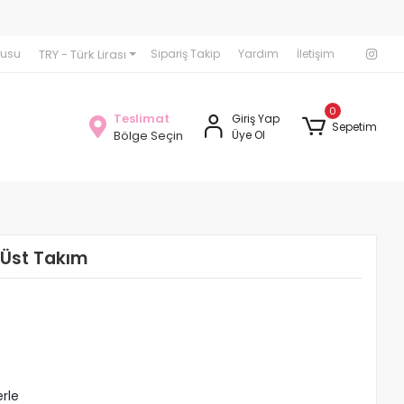
Seamless Tayt Crop Takımlarında 1000 TL üzerindeki Sipariş
TRY - Türk Lirası
rusu
Sipariş Takip
Yardım
İletişim
0
Teslimat
Giriş Yap
Sepetim
Bölge Seçin
Üye Ol
t Üst Takım
erle