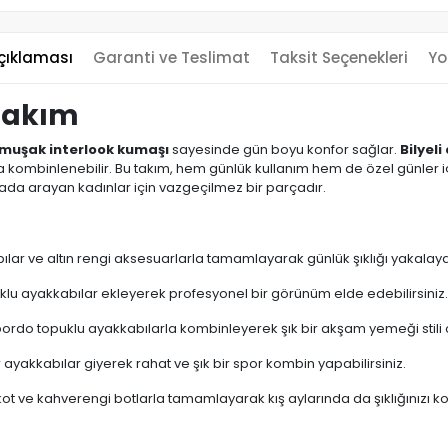
çıklaması
Garanti ve Teslimat
Taksit Seçenekleri
Yo
 Takım
muşak interlook kumaşı
sayesinde gün boyu konfor sağlar.
Bilyeli
kombinlenebilir. Bu takım, hem günlük kullanım hem de özel günler iç
rada arayan kadınlar için vazgeçilmez bir parçadır.
lar ve altın rengi aksesuarlarla tamamlayarak günlük şıklığı yakalayab
uklu ayakkabılar ekleyerek profesyonel bir görünüm elde edebilirsiniz
 bordo topuklu ayakkabılarla kombinleyerek şık bir akşam yemeği stili ol
r ayakkabılar giyerek rahat ve şık bir spor kombin yapabilirsiniz.
kot ve kahverengi botlarla tamamlayarak kış aylarında da şıklığınızı kor