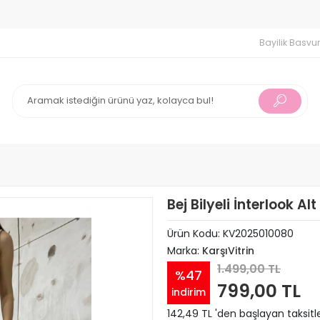
 İndirim
750 TL ve Üzeri Alışverişlerinizde Ücretsiz Kargo !
Bayilik Basvu
Bej Bilyeli İnterlook Al
Ürün Kodu:
KV2025010080
Marka:
KarşıVitrin
1.499,00 TL
%47
799,00 TL
indirim
142,49 TL 'den başlayan taksitl