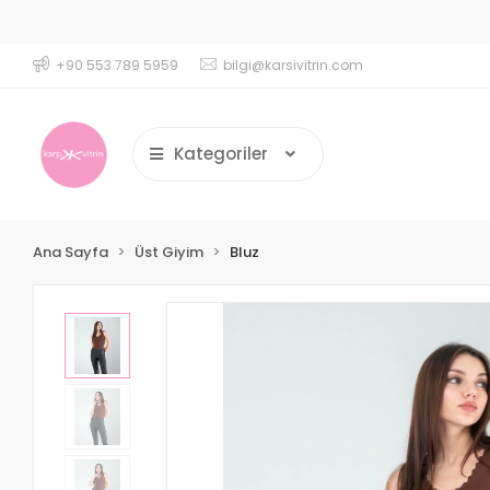
ss Tayt Crop Takımlarında 1000 TL üzerindeki Siparişlerde %2
+90 553 789 5959
bilgi@karsivitrin.com
Kategoriler
Ana Sayfa
Üst Giyim
Bluz