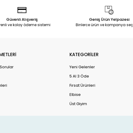
Güvenli Alışveriş
Geniş Ürün Yelpazesi
enli ve kolay ödeme sistemi
Binlerce ürün ve kampanya seç
METLERİ
KATEGORİLER
 Sorular
Yeni Gelenler
5 Al 3 Öde
leri
Fırsat Ürünleri
Elbise
Üst Giyim