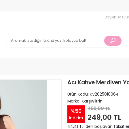
0 İndirim
750 TL ve Üzeri Alışverişlerinizde Ücretsiz Kargo !
Bayilik Basvu
Acı Kahve Merdiven Ya
Ürün Kodu:
KV2025010064
Marka:
KarşıVitrin
499,00 TL
%50
249,00 TL
indirim
44,41 TL 'den başlayan taksitle