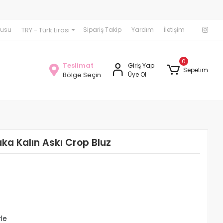
Seamless Tayt Crop Takımlarında 1000 TL üzerindeki Sipariş
TRY - Türk Lirası
rusu
Sipariş Takip
Yardım
İletişim
0
Teslimat
Giriş Yap
Sepetim
Bölge Seçin
Üye Ol
ka Kalın Askı Crop Bluz
rle