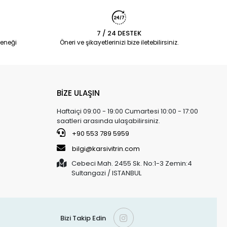
7 / 24 DESTEK
eneği
Öneri ve şikayetlerinizi bize iletebilirsiniz.
BİZE ULAŞIN
Haftaiçi 09:00 - 19:00 Cumartesi 10:00 - 17:00
saatleri arasında ulaşabilirsiniz.
+90 553 789 5959
bilgi@karsivitrin.com
Cebeci Mah. 2455 Sk. No:1-3 Zemin:4
Sultangazi / ISTANBUL
Bizi Takip Edin