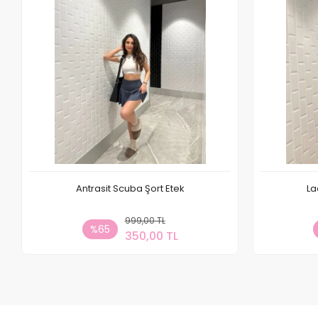
Antrasit Scuba Şort Etek
La
999,00 TL
Sepete Ekle
%65
350,00 TL
Adet