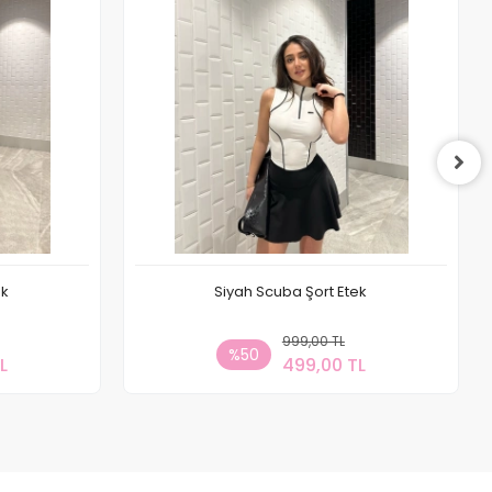
ek
Siyah Scuba Şort Etek
 Ekle
999,00 TL
Sepete Ekle
%50
L
499,00 TL
Adet