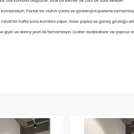
ir ofis kombini oluşturun. İnce bir kemer ve zarif bir saat ekleyin.
rla kombinleyin. Parlak bir clutch çanta ve gösterişli küpelerle tamamlay
e rahat bir hafta sonu kombini yapın. Hasır şapka ve güneş gözlüğü ekl
ine giyin ve skinny jean ile tamamlayın. Loafer ayakkabılar ve çapraz ask