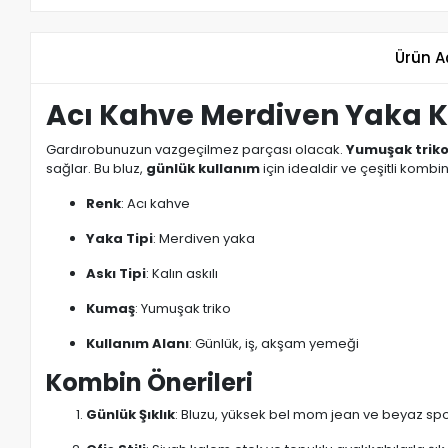
Ürün A
Acı Kahve Merdiven Yaka Ka
Gardırobunuzun vazgeçilmez parçası olacak.
Yumuşak trik
sağlar. Bu bluz,
günlük kullanım
için idealdir ve çeşitli komb
Renk
: Acı kahve
Yaka Tipi
: Merdiven yaka
Askı Tipi
: Kalın askılı
Kumaş
: Yumuşak triko
Kullanım Alanı
: Günlük, iş, akşam yemeği
Kombin Önerileri
Günlük Şıklık
: Bluzu, yüksek bel mom jean ve beyaz spor