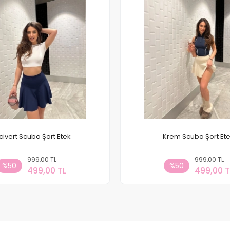
civert Scuba Şort Etek
Krem Scuba Şort Et
999,00 TL
Sepete Ekle
999,00 TL
Sepete
%50
%50
499,00 TL
499,00 T
Adet
Adet