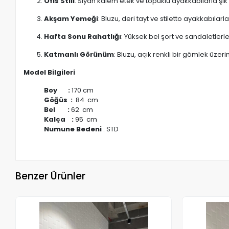
Ofis Stili
: Siyah kalem etek ve topuklu ayakkabılarla şık b
Akşam Yemeği
: Bluzu, deri tayt ve stiletto ayakkabıla
Hafta Sonu Rahatlığı
: Yüksek bel şort ve sandaletlerl
Katmanlı Görünüm
: Bluzu, açık renkli bir gömlek üzer
Model Bilgileri
Boy :
170 cm
Göğüs :
84 cm
Bel :
62 cm
Kalça :
95 cm
Numune Bedeni
: STD
Benzer Ürünler